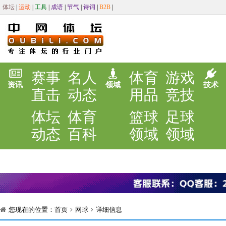
体坛
|
运动
|
工具
|
成语
|
节气
|
诗词
|
B2B
|
赛事
名人
体育
游戏
资讯
领域
技术
直击
动态
用品
竞技
体坛
体育
篮球
足球
动态
百科
领域
领域
您现在的位置：
首页
网球
详细信息