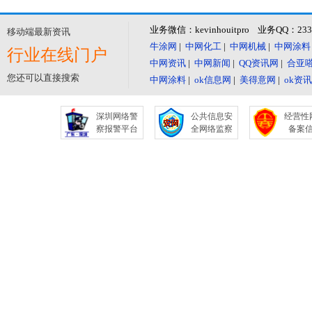
业务微信：kevinhouitpro 业务QQ：23
移动端最新资讯
牛涂网
|
中网化工
|
中网机械
|
中网涂料
行业在线门户
中网资讯
|
中网新闻
|
QQ资讯网
|
合亚
您还可以直接搜索
中网涂料
|
ok信息网
|
美得意网
|
ok资
深圳网络警
公共信息安
经营性
察报警平台
全网络监察
备案