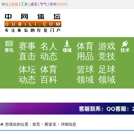
体坛
|
运动
|
工具
|
成语
|
节气
|
诗词
|
B2B
|
赛事
名人
体育
游戏
资讯
领域
技术
直击
动态
用品
竞技
体坛
体育
篮球
足球
动态
百科
领域
领域
您现在的位置：
首页
斯诺克
详细信息