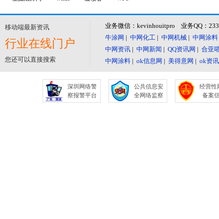
业务微信：kevinhouitpro 业务QQ：23
移动端最新资讯
牛涂网
|
中网化工
|
中网机械
|
中网涂料
行业在线门户
中网资讯
|
中网新闻
|
QQ资讯网
|
合亚
您还可以直接搜索
中网涂料
|
ok信息网
|
美得意网
|
ok资
深圳网络警
公共信息安
经营性
察报警平台
全网络监察
备案