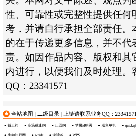
关。本网对文中陈述、观点判
性、可靠性或完整性提供任何
考，并请自行承担全部责任。
的在于传递更多信息，并不代
责。如因作品内容、版权和其
内进行，以便我们及时处理。客服邮箱
QQ：23341571
全站地图 | 二级目录 | 上链请联系业务QQ：23341571 或
截止阀
高温截止阀
止回阀
苹果id购买
咸鱼单机
quick
生如法师网
weide
速读谷
WPS