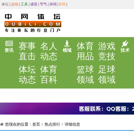
体坛
|
运动
|
工具
|
成语
|
节气
|
诗词
|
B2B
|
赛事
名人
体育
游戏
资讯
领域
技术
直击
动态
用品
竞技
体坛
体育
篮球
足球
动态
百科
领域
领域
您现在的位置：
首页
热点排行
详细信息