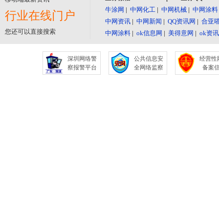
牛涂网
|
中网化工
|
中网机械
|
中网涂料
行业在线门户
中网资讯
|
中网新闻
|
QQ资讯网
|
合亚
您还可以直接搜索
中网涂料
|
ok信息网
|
美得意网
|
ok资
深圳网络警
公共信息安
经营性
察报警平台
全网络监察
备案