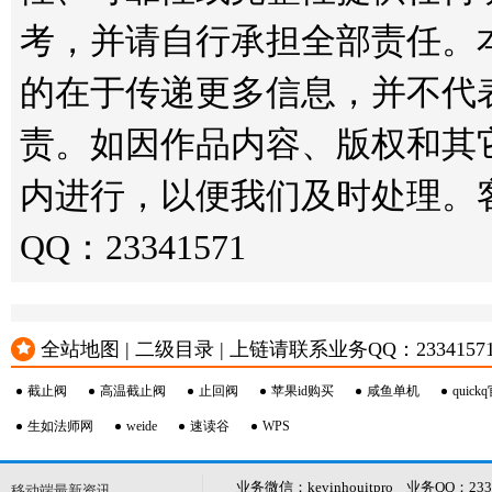
考，并请自行承担全部责任。
的在于传递更多信息，并不代
责。如因作品内容、版权和其
内进行，以便我们及时处理。客服邮箱
QQ：23341571
全站地图 | 二级目录 | 上链请联系业务QQ：23341571 或
截止阀
高温截止阀
止回阀
苹果id购买
咸鱼单机
quick
生如法师网
weide
速读谷
WPS
业务微信：kevinhouitpro 业务QQ：23
移动端最新资讯